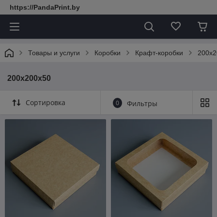
https://PandaPrint.by
Товары и услуги
Коробки
Крафт-коробки
200х2
200х200х50
Сортировка
0
Фильтры