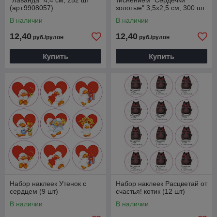
"Лаванда" 4,4 см, 252 шт
тиснением "Сердечки
(арт.9908057)
золотые" 3,5х2,5 см, 300 шт
(арт.7695323)
В наличии
В наличии
12,40
12,40
руб./рулон
руб./рулон
Купить
Купить
Набор наклеек Утенок с
Набор наклеек Расцветай от
сердцем (9 шт)
счастья! котик (12 шт)
В наличии
В наличии