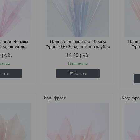
рачная 40 мкм
Пленка прозрачная 40 мкм
Пленк
0 м, лаванда
Фрост 0,6х20 м, нежно-голубая
Фро
0
руб.
14,40
руб.
личии
В наличии
упить
Купить
фрост
фро