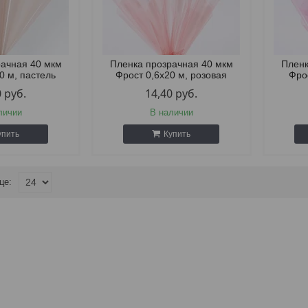
рачная 40 мкм
Пленка прозрачная 40 мкм
Пленк
0 м, пастель
Фрост 0,6х20 м, розовая
Фро
0
руб.
14,40
руб.
личии
В наличии
упить
Купить