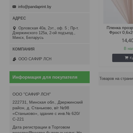
info@pandaprint.by
Пленка проз
Орловская 40а, 2эт., оф. 5 ; Пр-т.
Фрост 0,6х2
Дзержинского 125а, 2-ой подъезд.,
Минск, Беларусь
14,4
В на
К
ООО САФИР ЛСН
Информация для покупателя
ООО "САФИР ЛСН"
222731, Минская обл., Дзержинский
район, д. Станьково, в/г №98
«Станьково», здание с инв.№ 620/
С-221
Дата регистрации в Торговом
реестре/Реестре бытовых услуг: Не