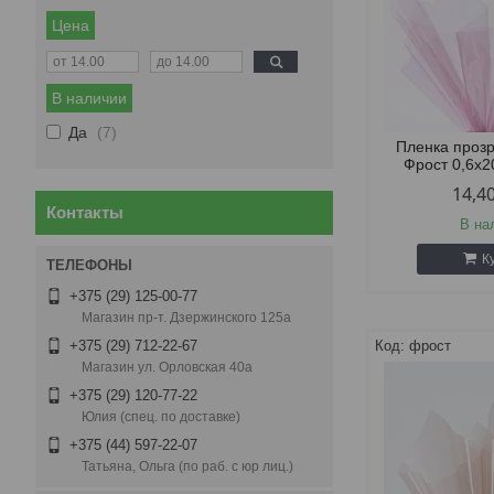
Цена
В наличии
Да
7
Пленка проз
Фрост 0,6х2
14,4
Контакты
В на
К
+375 (29) 125-00-77
Магазин пр-т. Дзержинского 125а
фрост
+375 (29) 712-22-67
Магазин ул. Орловская 40а
+375 (29) 120-77-22
Юлия (спец. по доставке)
+375 (44) 597-22-07
Татьяна, Ольга (по раб. с юр лиц.)