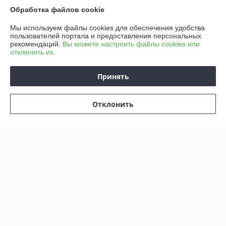
Обработка файлов cookie
Доставка и оплата
Мы используем файлы cookies для обеспечения удобства
пользователей портала и предоставления персональных
рекомендаций.
Вы можете настроить файлы cookies или
График работы
отключить их.
Полная версия сайта
Принять
Политика обработки cookies
Отклонить
Сайт создан на платформе Deal.by
Информация для покупателя
Юридическое лицо:
ООО "САФИР ЛСН"
222731, Минская обл., Дзержинский район, д. Станьково, в/г №98
«Станьково», здание с инв.№ 620/С-221
Регистрационный номер ЕГР: 690456154
УНП: 690456154