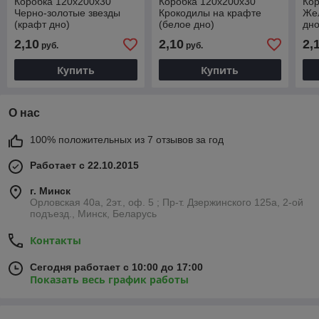
Коробка 120х200х30
Коробка 120х200х30
Кор
Черно-золотые звезды
Крокодилы на крафте
Жел
(крафт дно)
(белое дно)
дно
2,10
2,10
2,
руб.
руб.
Купить
Купить
О нас
100% положительных из 7 отзывов за год
Работает с 22.10.2015
г. Минск
Орловская 40а, 2эт., оф. 5 ; Пр-т. Дзержинского 125а, 2-ой
подъезд., Минск, Беларусь
Контакты
Сегодня работает с 10:00 до 17:00
Показать весь график работы