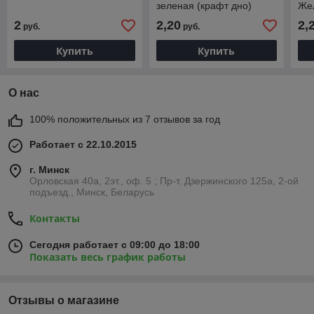
зеленая (крафт дно)
Жел
дно
2
2,20
2,
руб.
руб.
Купить
Купить
О нас
100% положительных из 7 отзывов за год
Работает с 22.10.2015
г. Минск
Орловская 40а, 2эт., оф. 5 ; Пр-т. Дзержинского 125а, 2-ой
подъезд., Минск, Беларусь
Контакты
Сегодня работает с 09:00 до 18:00
Показать весь график работы
Отзывы о магазине