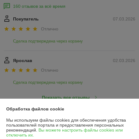
160 отзывов за всё время
Покупатель
07.03.2026
Отлично
Сделка подтверждена через корзину
Ярослав
02.03.2026
Отлично
Сделка подтверждена через корзину
Показать все отзывы
Обработка файлов cookie
О нас
Мы используем файлы cookies для обеспечения удобства
пользователей портала и предоставления персональных
рекомендаций.
Вы можете настроить файлы cookies или
Контакты
отключить их.