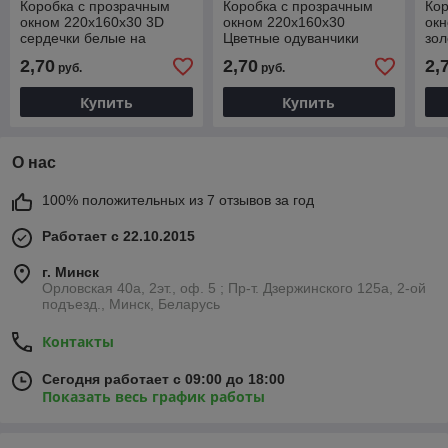
Коробка с прозрачным
Коробка с прозрачным
Кор
окном 220х160х30 3D
окном 220х160х30
окн
сердечки белые на
Цветные одуванчики
зол
розовом (белое дно)
(белое дно)
дно
2,70
2,70
2,
руб.
руб.
Купить
Купить
О нас
100% положительных из 7 отзывов за год
Работает с 22.10.2015
г. Минск
Орловская 40а, 2эт., оф. 5 ; Пр-т. Дзержинского 125а, 2-ой
подъезд., Минск, Беларусь
Контакты
Сегодня работает с 09:00 до 18:00
Показать весь график работы