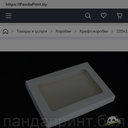
https://PandaPrint.by
Товары и услуги
Коробки
Крафт-коробки
220х1