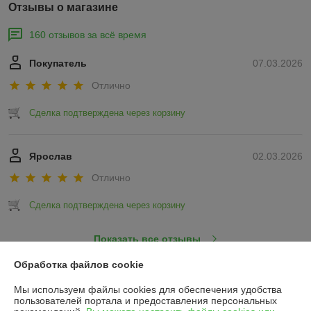
Отзывы о магазине
160 отзывов за всё время
Покупатель
07.03.2026
Отлично
Сделка подтверждена через корзину
Ярослав
02.03.2026
Отлично
Сделка подтверждена через корзину
Показать все отзывы
Обработка файлов cookie
О нас
Мы используем файлы cookies для обеспечения удобства
пользователей портала и предоставления персональных