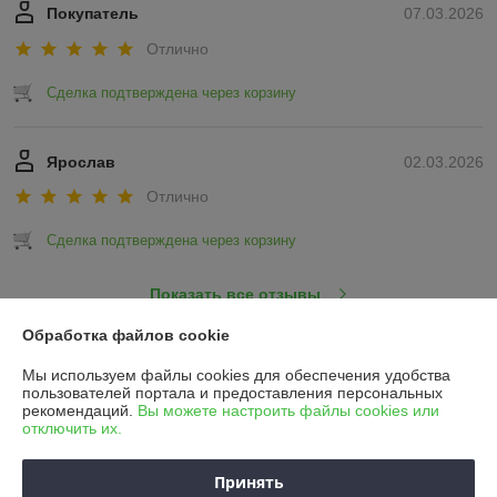
Покупатель
07.03.2026
Отлично
Сделка подтверждена через корзину
Ярослав
02.03.2026
Отлично
Сделка подтверждена через корзину
Показать все отзывы
Обработка файлов cookie
О нас
Мы используем файлы cookies для обеспечения удобства
пользователей портала и предоставления персональных
рекомендаций.
Вы можете настроить файлы cookies или
Контакты
отключить их.
Доставка и оплата
Принять