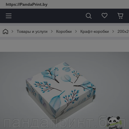
https://PandaPrint.by
Товары и услуги
Коробки
Крафт-коробки
200х2