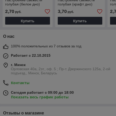
Настроение свежести
Настроение свежести
Нас
голубая (белое дно)
голубая (крафт дно)
гол
2,70
3,70
2,
руб.
руб.
Купить
Купить
О нас
100% положительных из 7 отзывов за год
Работает с 22.10.2015
г. Минск
Орловская 40а, 2эт., оф. 5 ; Пр-т. Дзержинского 125а, 2-ой
подъезд., Минск, Беларусь
Контакты
Сегодня работает с 09:00 до 18:00
Показать весь график работы
Отзывы о магазине