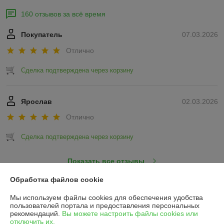
160 отзывов за всё время
Покупатель
07.03.2026
Отлично
Сделка подтверждена через корзину
Ярослав
02.03.2026
Отлично
Сделка подтверждена через корзину
Показать все отзывы
Обработка файлов cookie
О нас
Мы используем файлы cookies для обеспечения удобства
пользователей портала и предоставления персональных
рекомендаций.
Вы можете настроить файлы cookies или
Контакты
отключить их.