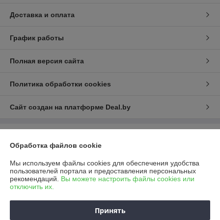
Доставка и оплата
График работы
Полная версия сайта
Политика обработки cookies
Сайт создан на платформе Deal.by
Информация для покупателя
Обработка файлов cookie
Юридическое лицо:
ООО "САФИР ЛСН"
222731, Минская обл., Дзержинский район, д. Станьково, в/г №98
Мы используем файлы cookies для обеспечения удобства
«Станьково», здание с инв.№ 620/С-221
пользователей портала и предоставления персональных
рекомендаций.
Вы можете настроить файлы cookies или
Регистрационный номер ЕГР: 690456154
отключить их.
УНП: 690456154
Принять
Регистрационный орган: Минский областной исполнительный комитет