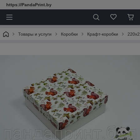
https://PandaPrint.by
Товары и услуги
Коробки
Крафт-коробки
220х2