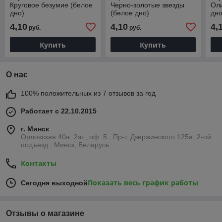
Круговое безумие (белое
Черно-золотые звезды
Оли
дно)
(белое дно)
дно
4,10
4,10
4,
руб.
руб.
Купить
Купить
О нас
100% положительных из 7 отзывов за год
Работает с 22.10.2015
г. Минск
Орловская 40а, 2эт., оф. 5 ; Пр-т. Дзержинского 125а, 2-ой
подъезд., Минск, Беларусь
Контакты
Показать весь график работы
Сегодня выходной
Отзывы о магазине