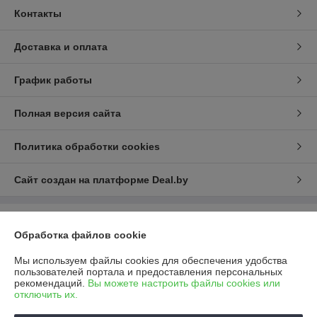
Контакты
Доставка и оплата
График работы
Полная версия сайта
Политика обработки cookies
Сайт создан на платформе Deal.by
Информация для покупателя
Обработка файлов cookie
Юридическое лицо:
ООО "САФИР ЛСН"
222731, Минская обл., Дзержинский район, д. Станьково, в/г №98
Мы используем файлы cookies для обеспечения удобства
«Станьково», здание с инв.№ 620/С-221
пользователей портала и предоставления персональных
рекомендаций.
Вы можете настроить файлы cookies или
Регистрационный номер ЕГР: 690456154
отключить их.
УНП: 690456154