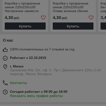
Коробка с прозрачным
Коробка с прозрачным
Кор
окном 220х220х100
окном 220х220х100
Бе
Настроение свежести
Олива зеленая (белое
ша
(белое дно)
дно)
4,30
4,30
3,
руб.
руб.
Купить
Купить
О нас
100% положительных из 7 отзывов за год
Работает с 22.10.2015
г. Минск
Орловская 40а, 2эт., оф. 5 ; Пр-т. Дзержинского 125а, 2-ой
подъезд., Минск, Беларусь
Контакты
Сегодня работает с 09:00 до 18:00
Показать весь график работы