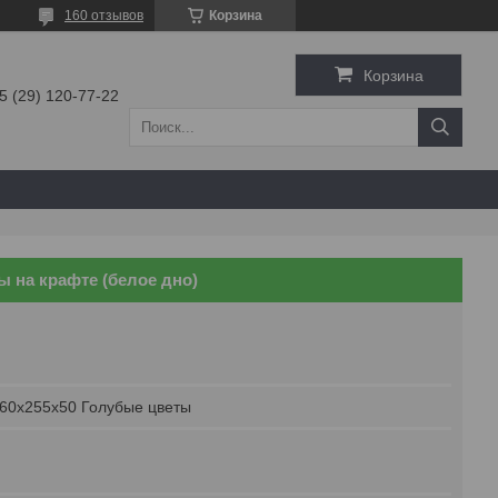
160 отзывов
Корзина
Корзина
5 (29) 120-77-22
ы на крафте (белое дно)
60х255х50 Голубые цветы