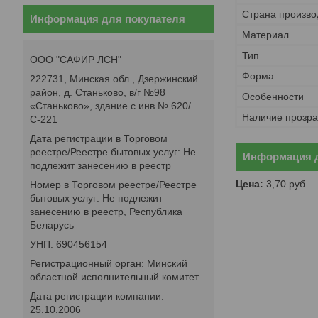
Страна произво
Информация для покупателя
Материал
Тип
ООО "САФИР ЛСН"
Форма
222731, Минская обл., Дзержинский
район, д. Станьково, в/г №98
Особенности
«Станьково», здание с инв.№ 620/
Наличие прозра
С-221
Дата регистрации в Торговом
реестре/Реестре бытовых услуг: Не
Информация д
подлежит занесению в реестр
Цена:
3,70
руб.
Номер в Торговом реестре/Реестре
бытовых услуг: Не подлежит
занесению в реестр, Республика
Беларусь
УНП: 690456154
Регистрационный орган: Минский
областной исполнительный комитет
Дата регистрации компании:
25.10.2006