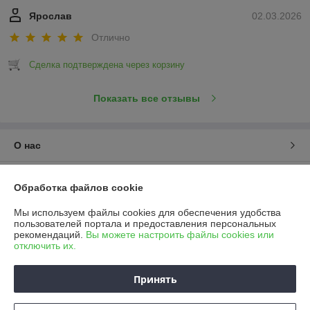
Ярослав
02.03.2026
Отлично
Сделка подтверждена через корзину
Показать все отзывы
О нас
Контакты
Обработка файлов cookie
Доставка и оплата
Мы используем файлы cookies для обеспечения удобства
пользователей портала и предоставления персональных
рекомендаций.
Вы можете настроить файлы cookies или
График работы
отключить их.
Полная версия сайта
Принять
Политика обработки cookies