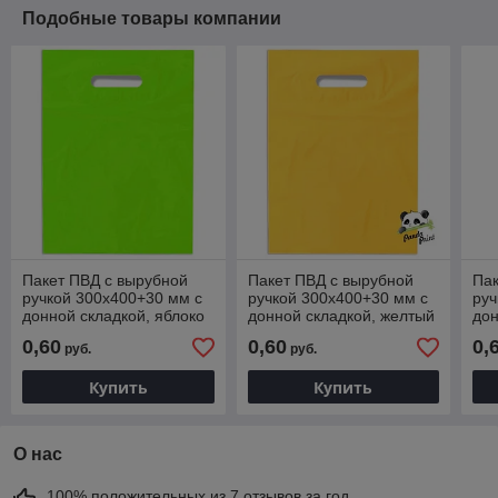
Подобные товары компании
Пакет ПВД с вырубной
Пакет ПВД с вырубной
Пак
ручкой 300х400+30 мм с
ручкой 300х400+30 мм с
руч
донной складкой, яблоко
донной складкой, желтый
дон
голден
бо
0,60
0,60
0,
руб.
руб.
Купить
Купить
О нас
100% положительных из 7 отзывов за год