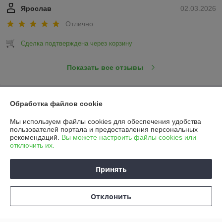
Ярослав
02.03.2026
Отлично
Сделка подтверждена через корзину
Показать все отзывы
О нас
Обработка файлов cookie
Мы используем файлы cookies для обеспечения удобства
Контакты
пользователей портала и предоставления персональных
рекомендаций.
Вы можете настроить файлы cookies или
отключить их.
Доставка и оплата
Принять
График работы
Полная версия сайта
Отклонить
Политика обработки cookies