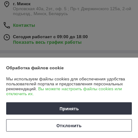
г. Минск
Орловская 40а, 2эт., оф. 5 ; Пр-т. Дзержинского 125а, 2-ой
подъезд., Минск, Беларусь
Контакты
Сегодня работает с 09:00 до 18:00
Показать весь график работы
Отзывы о магазине
Обработка файлов cookie
160 отзывов за всё время
Мы используем файлы cookies для обеспечения удобства
пользователей портала и предоставления персональных
Покупатель
07.03.2026
рекомендаций.
Вы можете настроить файлы cookies или
отключить их.
Отлично
Принять
Сделка подтверждена через корзину
Отклонить
Ярослав
02.03.2026
Отлично