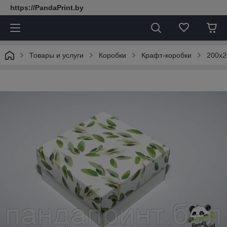
https://PandaPrint.by
Товары и услуги
Коробки
Крафт-коробки
200х2