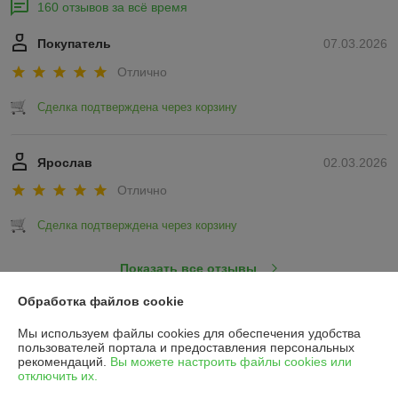
160 отзывов за всё время
Покупатель
07.03.2026
Отлично
Сделка подтверждена через корзину
Ярослав
02.03.2026
Отлично
Сделка подтверждена через корзину
Показать все отзывы
Обработка файлов cookie
О нас
Мы используем файлы cookies для обеспечения удобства
пользователей портала и предоставления персональных
рекомендаций.
Вы можете настроить файлы cookies или
Контакты
отключить их.