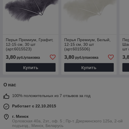
Перья Премиум, Графит,
Перья Премиум, Белый,
Пе
12-15 см, 30 шт
12-15 см, 30 шт
Шам
(арт.6015523)
(арт.6015506)
шт 
3,80
3,80
3,
руб./упаковка
руб./упаковка
Купить
Купить
О нас
100% положительных из 7 отзывов за год
Работает с 22.10.2015
г. Минск
Орловская 40а, 2эт., оф. 5 ; Пр-т. Дзержинского 125а, 2-ой
подъезд., Минск, Беларусь