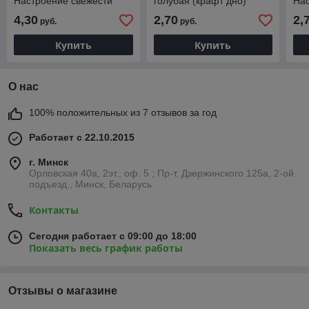
Настроение свежести
голубая (крафт дно)
Нас
(белое дно)
(кр
4,30
2,70
2,
руб.
руб.
Купить
Купить
О нас
100% положительных из 7 отзывов за год
Работает с 22.10.2015
г. Минск
Орловская 40а, 2эт., оф. 5 ; Пр-т. Дзержинского 125а, 2-ой
подъезд., Минск, Беларусь
Контакты
Сегодня работает с 09:00 до 18:00
Показать весь график работы
Отзывы о магазине