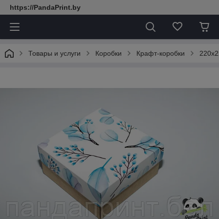
https://PandaPrint.by
Товары и услуги
Коробки
Крафт-коробки
220х2