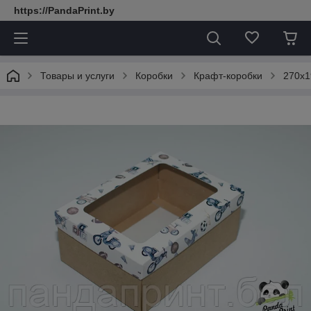
https://PandaPrint.by
Товары и услуги
Коробки
Крафт-коробки
270х1