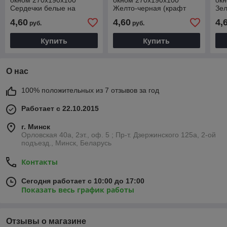
окном 270х190х100
окном 270х190х100
ок
Сердечки белые на
Желто-черная (крафт
Зел
розовом (крафт дно)
дно)
дно
4,60
4,60
4,
руб.
руб.
Купить
Купить
О нас
100% положительных из 7 отзывов за год
Работает с 22.10.2015
г. Минск
Орловская 40а, 2эт., оф. 5 ; Пр-т. Дзержинского 125а, 2-ой
подъезд., Минск, Беларусь
Контакты
Сегодня работает с 10:00 до 17:00
Показать весь график работы
Отзывы о магазине