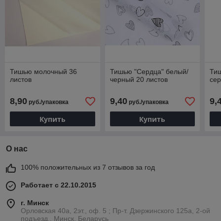
Тишью молочный 36
Тишью "Сердца" белый/
Тиш
листов
черный 20 листов
сер
8,90
9,40
9,
руб./упаковка
руб./упаковка
Купить
Купить
О нас
100% положительных из 7 отзывов за год
Работает с 22.10.2015
г. Минск
Орловская 40а, 2эт., оф. 5 ; Пр-т. Дзержинского 125а, 2-ой
подъезд., Минск, Беларусь