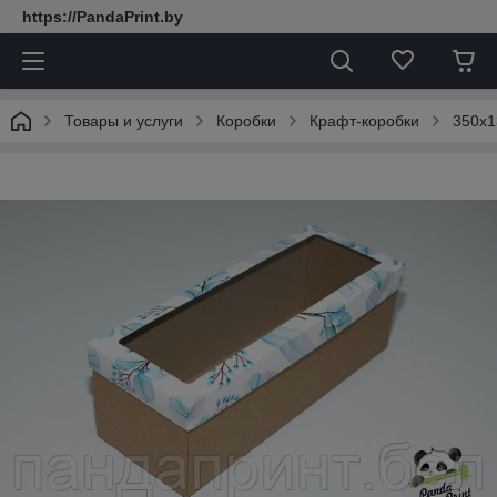
https://PandaPrint.by
Товары и услуги
Коробки
Крафт-коробки
350х1