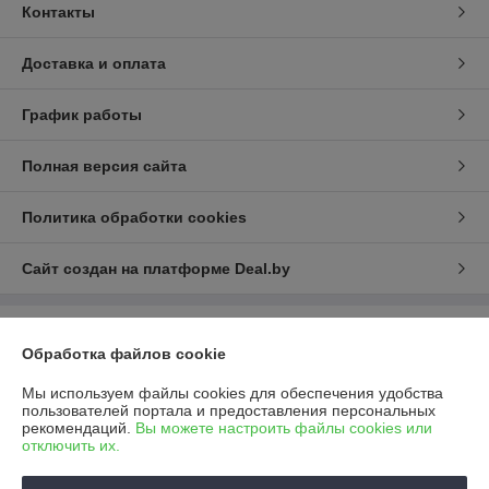
Контакты
Доставка и оплата
График работы
Полная версия сайта
Политика обработки cookies
Сайт создан на платформе Deal.by
Информация для покупателя
Обработка файлов cookie
Юридическое лицо:
ООО "САФИР ЛСН"
222731, Минская обл., Дзержинский район, д. Станьково, в/г №98
Мы используем файлы cookies для обеспечения удобства
«Станьково», здание с инв.№ 620/С-221
пользователей портала и предоставления персональных
рекомендаций.
Вы можете настроить файлы cookies или
Регистрационный номер ЕГР: 690456154
отключить их.
УНП: 690456154