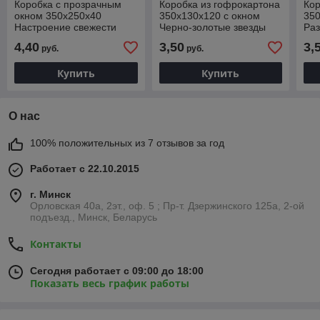
Коробка с прозрачным
Коробка из гофрокартона
Кор
окном 350х250х40
350х130х120 с окном
350
Настроение свежести
Черно-золотые звезды
Ра
голубая (крафт дно)
4,40
3,50
3,
руб.
руб.
Купить
Купить
О нас
100% положительных из 7 отзывов за год
Работает с 22.10.2015
г. Минск
Орловская 40а, 2эт., оф. 5 ; Пр-т. Дзержинского 125а, 2-ой
подъезд., Минск, Беларусь
Контакты
Сегодня работает с 09:00 до 18:00
Показать весь график работы