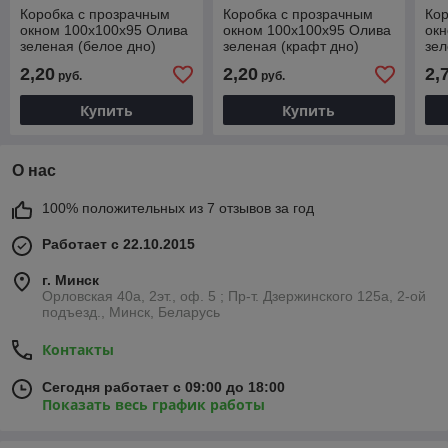
Коробка с прозрачным
Коробка с прозрачным
Кор
окном 100х100х95 Олива
окном 100х100х95 Олива
ок
зеленая (белое дно)
зеленая (крафт дно)
зел
2,20
2,20
2,
руб.
руб.
Купить
Купить
О нас
100% положительных из 7 отзывов за год
Работает с 22.10.2015
г. Минск
Орловская 40а, 2эт., оф. 5 ; Пр-т. Дзержинского 125а, 2-ой
подъезд., Минск, Беларусь
Контакты
Сегодня работает с 09:00 до 18:00
Показать весь график работы