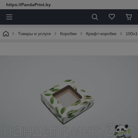
https://PandaPrint.by
Товары и услуги
Коробки
Крафт-коробки
100х1