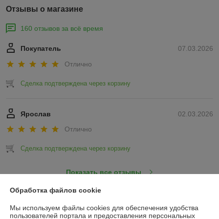
Отзывы о магазине
160 отзывов за всё время
Покупатель
07.03.2026
Отлично
Сделка подтверждена через корзину
Ярослав
02.03.2026
Отлично
Сделка подтверждена через корзину
Показать все отзывы
Обработка файлов cookie
О нас
Мы используем файлы cookies для обеспечения удобства
пользователей портала и предоставления персональных