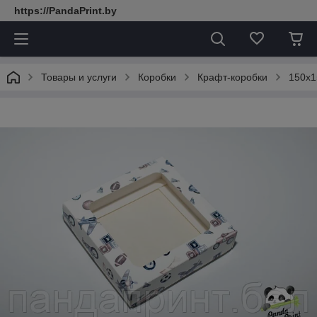
https://PandaPrint.by
Товары и услуги
Коробки
Крафт-коробки
150х1