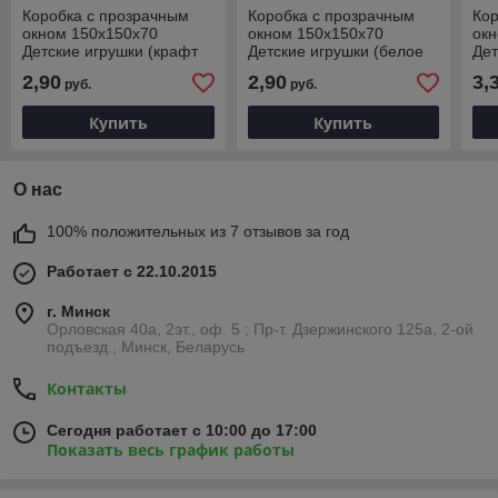
Коробка с прозрачным
Коробка с прозрачным
Кор
окном 150х150х70
окном 150х150х70
ок
Детские игрушки (крафт
Детские игрушки (белое
Дет
дно)
дно)
дно
2,90
2,90
3,
руб.
руб.
Купить
Купить
О нас
100% положительных из 7 отзывов за год
Работает с 22.10.2015
г. Минск
Орловская 40а, 2эт., оф. 5 ; Пр-т. Дзержинского 125а, 2-ой
подъезд., Минск, Беларусь
Контакты
Сегодня работает с 10:00 до 17:00
Показать весь график работы