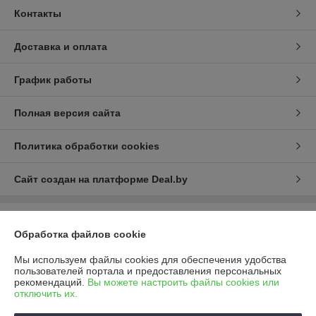
Контакты
Доставка и оплата
График работы
Полная версия сайта
Политика обработки cookies
Сайт создан на платформе Deal.by
Информация для покупателя
Обработка файлов cookie
Юридическое лицо:
ООО "САФИР ЛСН"
222731, Минская обл., Дзержинский район, д. Станьково, в/г №98
Мы используем файлы cookies для обеспечения удобства
«Станьково», здание с инв.№ 620/С-221
пользователей портала и предоставления персональных
рекомендаций.
Вы можете настроить файлы cookies или
Регистрационный номер ЕГР: 690456154
отключить их.
УНП: 690456154