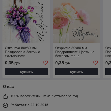
Открытка 80х80 мм
Открытка 80х80 мм
Отк
Поздравляю Зонтик с
Поздравляем! Цветы на
Поз
тюльпанами
бежевом фоне
цве
0,35
0,35
0,
руб.
руб.
Купить
Купить
О нас
100% положительных из 7 отзывов за год
Работает с 22.10.2015