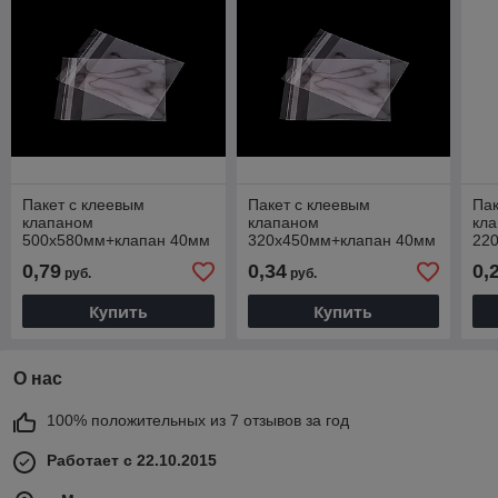
Пакет с клеевым
Пакет с клеевым
Пак
клапаном
клапаном
кл
500х580мм+клапан 40мм
320х450мм+клапан 40мм
22
0,79
0,34
0,
руб.
руб.
Купить
Купить
О нас
100% положительных из 7 отзывов за год
Работает с 22.10.2015