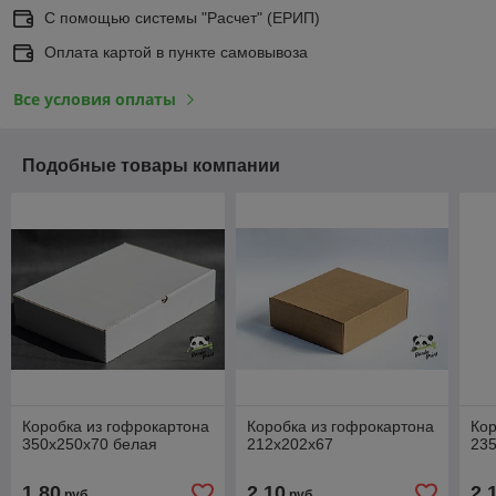
С помощью системы "Расчет" (ЕРИП)
Оплата картой в пункте самовывоза
Все условия оплаты
Подобные товары компании
Коробка из гофрокартона
Коробка из гофрокартона
Кор
350х250х70 белая
212х202х67
23
1,80
2,10
2,
руб.
руб.