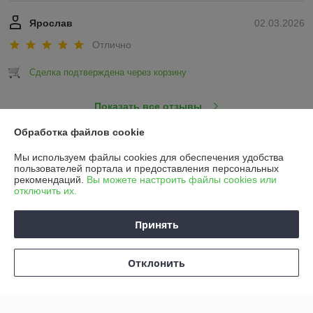
Ярослав
02.03.2026
Отлично
Сделка подтверждена через корзину
Показать все отзывы
Обработка файлов cookie
О нас
Мы используем файлы cookies для обеспечения удобства
пользователей портала и предоставления персональных
рекомендаций.
Вы можете настроить файлы cookies или
Контакты
отключить их.
Доставка и оплата
Принять
График работы
Отклонить
Полная версия сайта